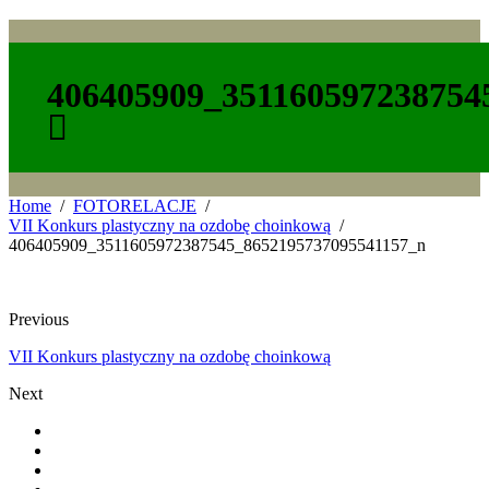
406405909_351160597238754
Home
FOTORELACJE
VII Konkurs plastyczny na ozdobę choinkową
406405909_3511605972387545_8652195737095541157_n
Previous
VII Konkurs plastyczny na ozdobę choinkową
Next