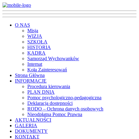
O NAS
Misja
WIZJA
SZKOŁA
HISTORIA
KADRA
Samorząd Wychowanków
Internat
Koła Zainteresowań
Strona Główna
INFORMACJE
Procedura kierowania
PLAN DNIA
Pomoc psychologiczno-pedagogiczna
Deklaracja dostępności
RODO – Ochrona danych osobowych
Nieodpłatna Pomoc Prawna
AKTUALNOŚCI
GALERIA
DOKUMENTY
KONTAKT