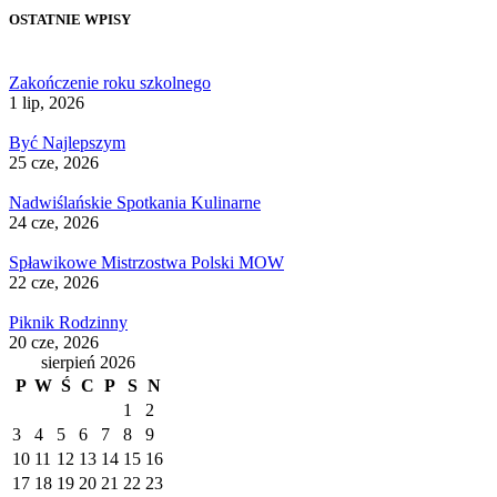
OSTATNIE WPISY
Zakończenie roku szkolnego
1 lip, 2026
Być Najlepszym
25 cze, 2026
Nadwiślańskie Spotkania Kulinarne
24 cze, 2026
Spławikowe Mistrzostwa Polski MOW
22 cze, 2026
Piknik Rodzinny
20 cze, 2026
sierpień 2026
P
W
Ś
C
P
S
N
1
2
3
4
5
6
7
8
9
10
11
12
13
14
15
16
17
18
19
20
21
22
23