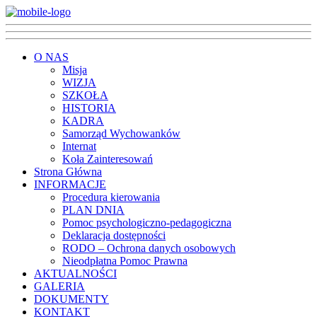
O NAS
Misja
WIZJA
SZKOŁA
HISTORIA
KADRA
Samorząd Wychowanków
Internat
Koła Zainteresowań
Strona Główna
INFORMACJE
Procedura kierowania
PLAN DNIA
Pomoc psychologiczno-pedagogiczna
Deklaracja dostępności
RODO – Ochrona danych osobowych
Nieodpłatna Pomoc Prawna
AKTUALNOŚCI
GALERIA
DOKUMENTY
KONTAKT