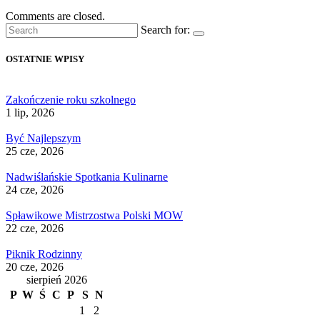
Comments are closed.
Search for:
OSTATNIE WPISY
Zakończenie roku szkolnego
1 lip, 2026
Być Najlepszym
25 cze, 2026
Nadwiślańskie Spotkania Kulinarne
24 cze, 2026
Spławikowe Mistrzostwa Polski MOW
22 cze, 2026
Piknik Rodzinny
20 cze, 2026
sierpień 2026
P
W
Ś
C
P
S
N
1
2