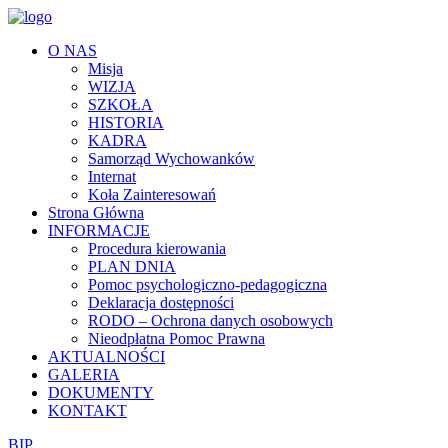
O NAS
Misja
WIZJA
SZKOŁA
HISTORIA
KADRA
Samorząd Wychowanków
Internat
Koła Zainteresowań
Strona Główna
INFORMACJE
Procedura kierowania
PLAN DNIA
Pomoc psychologiczno-pedagogiczna
Deklaracja dostępności
RODO – Ochrona danych osobowych
Nieodpłatna Pomoc Prawna
AKTUALNOŚCI
GALERIA
DOKUMENTY
KONTAKT
BIP