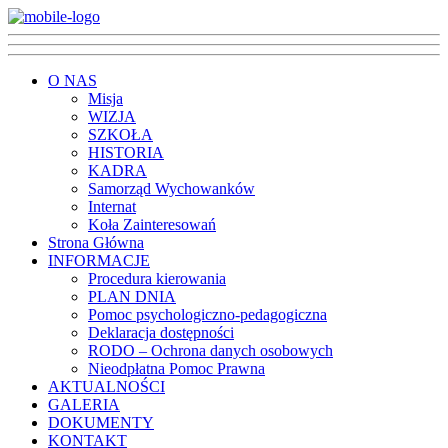
O NAS
Misja
WIZJA
SZKOŁA
HISTORIA
KADRA
Samorząd Wychowanków
Internat
Koła Zainteresowań
Strona Główna
INFORMACJE
Procedura kierowania
PLAN DNIA
Pomoc psychologiczno-pedagogiczna
Deklaracja dostępności
RODO – Ochrona danych osobowych
Nieodpłatna Pomoc Prawna
AKTUALNOŚCI
GALERIA
DOKUMENTY
KONTAKT