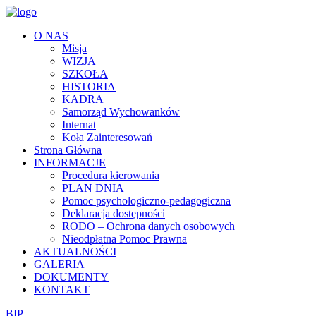
O NAS
Misja
WIZJA
SZKOŁA
HISTORIA
KADRA
Samorząd Wychowanków
Internat
Koła Zainteresowań
Strona Główna
INFORMACJE
Procedura kierowania
PLAN DNIA
Pomoc psychologiczno-pedagogiczna
Deklaracja dostępności
RODO – Ochrona danych osobowych
Nieodpłatna Pomoc Prawna
AKTUALNOŚCI
GALERIA
DOKUMENTY
KONTAKT
BIP