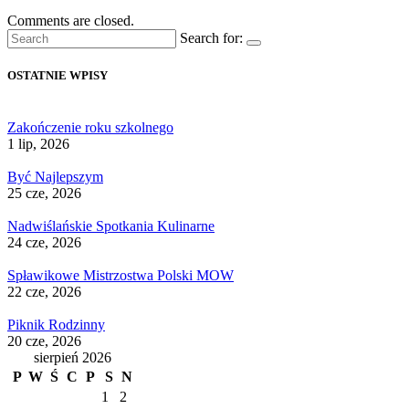
Comments are closed.
Search for:
OSTATNIE WPISY
Zakończenie roku szkolnego
1 lip, 2026
Być Najlepszym
25 cze, 2026
Nadwiślańskie Spotkania Kulinarne
24 cze, 2026
Spławikowe Mistrzostwa Polski MOW
22 cze, 2026
Piknik Rodzinny
20 cze, 2026
sierpień 2026
P
W
Ś
C
P
S
N
1
2