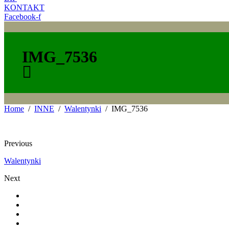
KONTAKT
Facebook-f
IMG_7536
Home
INNE
Walentynki
IMG_7536
Previous
Walentynki
Next