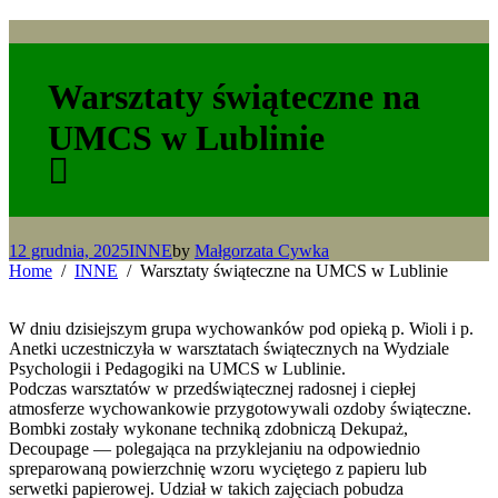
Warsztaty świąteczne na
UMCS w Lublinie
12 grudnia, 2025
INNE
by
Małgorzata Cywka
Home
INNE
Warsztaty świąteczne na UMCS w Lublinie
W dniu dzisiejszym grupa wychowanków pod opieką p. Wioli i p.
Anetki uczestniczyła w warsztatach świątecznych na Wydziale
Psychologii i Pedagogiki na UMCS w Lublinie.
Podczas warsztatów w przedświątecznej radosnej i ciepłej
atmosferze wychowankowie przygotowywali ozdoby świąteczne.
Bombki zostały wykonane techniką zdobniczą Dekupaż,
Decoupage — polegająca na przyklejaniu na odpowiednio
spreparowaną powierzchnię wzoru wyciętego z papieru lub
serwetki papierowej. Udział w takich zajęciach pobudza