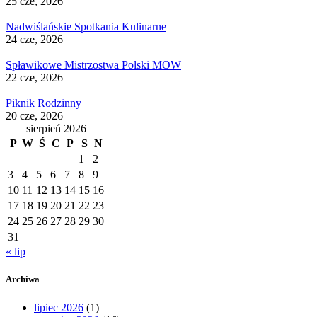
25 cze, 2026
Nadwiślańskie Spotkania Kulinarne
24 cze, 2026
Spławikowe Mistrzostwa Polski MOW
22 cze, 2026
Piknik Rodzinny
20 cze, 2026
sierpień 2026
P
W
Ś
C
P
S
N
1
2
3
4
5
6
7
8
9
10
11
12
13
14
15
16
17
18
19
20
21
22
23
24
25
26
27
28
29
30
31
« lip
Archiwa
lipiec 2026
(1)