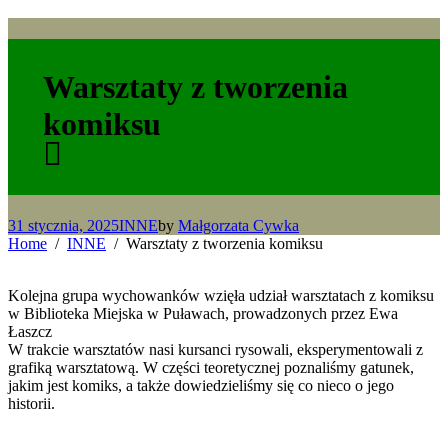
Warsztaty z tworzenia
komiksu
31 stycznia, 2025
INNE
by
Małgorzata Cywka
Home
INNE
Warsztaty z tworzenia komiksu
Kolejna grupa wychowanków wzięła udział warsztatach z komiksu
w Biblioteka Miejska w Puławach, prowadzonych przez Ewa
Łaszcz
W trakcie warsztatów nasi kursanci rysowali, eksperymentowali z
grafiką warsztatową. W części teoretycznej poznaliśmy gatunek,
jakim jest komiks, a także dowiedzieliśmy się co nieco o jego
historii.