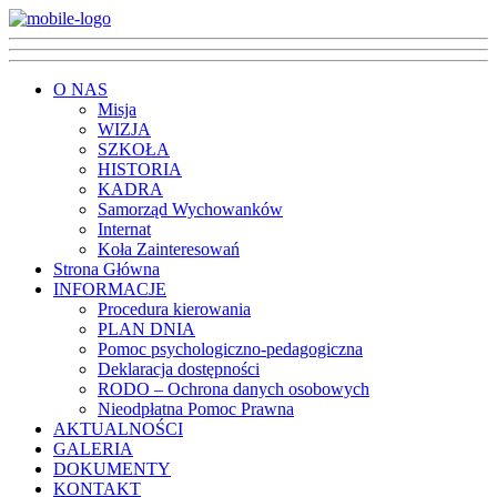
O NAS
Misja
WIZJA
SZKOŁA
HISTORIA
KADRA
Samorząd Wychowanków
Internat
Koła Zainteresowań
Strona Główna
INFORMACJE
Procedura kierowania
PLAN DNIA
Pomoc psychologiczno-pedagogiczna
Deklaracja dostępności
RODO – Ochrona danych osobowych
Nieodpłatna Pomoc Prawna
AKTUALNOŚCI
GALERIA
DOKUMENTY
KONTAKT