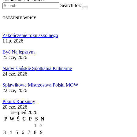
Search for:
OSTATNIE WPISY
Zakończenie roku szkolnego
1 lip, 2026
Być Najlepszym
25 cze, 2026
Nadwiślańskie Spotkania Kulinarne
24 cze, 2026
Spławikowe Mistrzostwa Polski MOW
22 cze, 2026
Piknik Rodzinny
20 cze, 2026
sierpień 2026
P
W
Ś
C
P
S
N
1
2
3
4
5
6
7
8
9