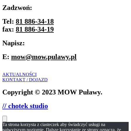
Zadzwoń:
Tel:
81 886-34-18
fax:
81 886-34-19
Napisz:
E:
mow@mow.pulawy.pl
AKTUALNOŚCI
KONTAKT / DOJAZD
Copyright © 2023 MOW Puławy.
// chotek studio
Ta strona korzysta z ciasteczek aby świadczyć usługi na
najwyższym poziomie. Dalsze korzystanie ze strony oznacza, że