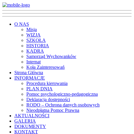
O NAS
Misja
WIZJA
SZKOŁA
HISTORIA
KADRA
Samorząd Wychowanków
Internat
Koła Zainteresowań
Strona Główna
INFORMACJE
Procedura kierowania
PLAN DNIA
Pomoc psychologiczno-pedagogiczna
Deklaracja dostępności
RODO – Ochrona danych osobowych
Nieodpłatna Pomoc Prawna
AKTUALNOŚCI
GALERIA
DOKUMENTY
KONTAKT