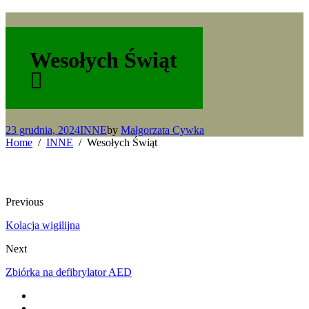
Wesołych Świąt
23 grudnia, 2024
INNE
by
Małgorzata Cywka
Home
INNE
Wesołych Świąt
Previous
Kolacja wigilijna
Next
Zbiórka na defibrylator AED