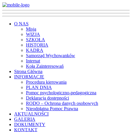
O NAS
Misja
WIZJA
SZKOŁA
HISTORIA
KADRA
Samorząd Wychowanków
Internat
Koła Zainteresowań
Strona Główna
INFORMACJE
Procedura kierowania
PLAN DNIA
Pomoc psychologiczno-pedagogiczna
Deklaracja dostępności
RODO – Ochrona danych osobowych
Nieodpłatna Pomoc Prawna
AKTUALNOŚCI
GALERIA
DOKUMENTY
KONTAKT