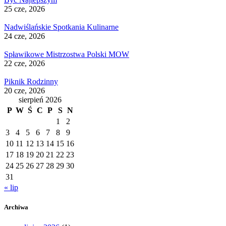
25 cze, 2026
Nadwiślańskie Spotkania Kulinarne
24 cze, 2026
Spławikowe Mistrzostwa Polski MOW
22 cze, 2026
Piknik Rodzinny
20 cze, 2026
sierpień 2026
P
W
Ś
C
P
S
N
1
2
3
4
5
6
7
8
9
10
11
12
13
14
15
16
17
18
19
20
21
22
23
24
25
26
27
28
29
30
31
« lip
Archiwa