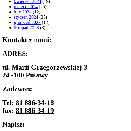
kwiecień 2024
(19)
marzec 2024
(25)
luty 2024
(12)
styczeń 2024
(25)
grudzień 2023
(12)
listopad 2023
(3)
Kontakt z nami:
ADRES:
ul. Marii Grzegorzewskiej 3
24 -100 Puławy
Zadzwoń:
Tel:
81 886-34-18
fax:
81 886-34-19
Napisz: