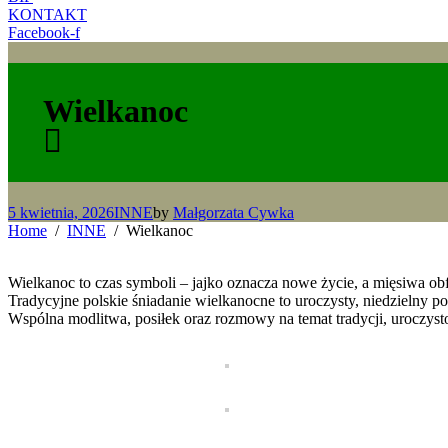
KONTAKT
Facebook-f
Wielkanoc
5 kwietnia, 2026
INNE
by
Małgorzata Cywka
Home
INNE
Wielkanoc
Wielkanoc to czas symboli – jajko oznacza nowe życie, a mięsiwa obf
Tradycyjne polskie śniadanie wielkanocne to uroczysty, niedzielny 
Wspólna modlitwa, posiłek oraz rozmowy na temat tradycji, uroczys