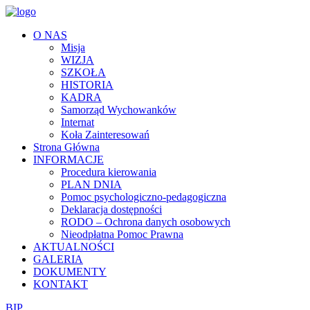
O NAS
Misja
WIZJA
SZKOŁA
HISTORIA
KADRA
Samorząd Wychowanków
Internat
Koła Zainteresowań
Strona Główna
INFORMACJE
Procedura kierowania
PLAN DNIA
Pomoc psychologiczno-pedagogiczna
Deklaracja dostępności
RODO – Ochrona danych osobowych
Nieodpłatna Pomoc Prawna
AKTUALNOŚCI
GALERIA
DOKUMENTY
KONTAKT
BIP