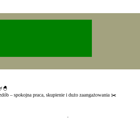
🌿🐣
ób – spokojna praca, skupienie i dużo zaangażowania ✂️