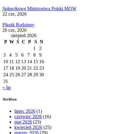
Spławikowe Mistrzostwa Polski MOW
22 cze, 2026
Piknik Rodzinny
20 cze, 2026
sierpień 2026
P
W
Ś
C
P
S
N
1
2
3
4
5
6
7
8
9
10
11
12
13
14
15
16
17
18
19
20
21
22
23
24
25
26
27
28
29
30
31
« lip
Archiwa
lipiec 2026
(1)
czerwiec 2026
(16)
maj 2026
(23)
kwiecień 2026
(25)
marzec 2026
(29)