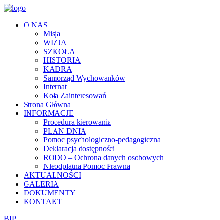
O NAS
Misja
WIZJA
SZKOŁA
HISTORIA
KADRA
Samorząd Wychowanków
Internat
Koła Zainteresowań
Strona Główna
INFORMACJE
Procedura kierowania
PLAN DNIA
Pomoc psychologiczno-pedagogiczna
Deklaracja dostępności
RODO – Ochrona danych osobowych
Nieodpłatna Pomoc Prawna
AKTUALNOŚCI
GALERIA
DOKUMENTY
KONTAKT
BIP