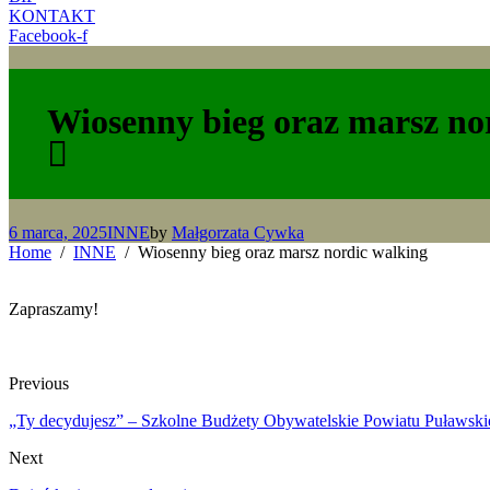
KONTAKT
Facebook-f
Wiosenny bieg oraz marsz no
6 marca, 2025
INNE
by
Małgorzata Cywka
Home
INNE
Wiosenny bieg oraz marsz nordic walking
Zapraszamy!
Previous
„Ty decydujesz” – Szkolne Budżety Obywatelskie Powiatu Puławsk
Next