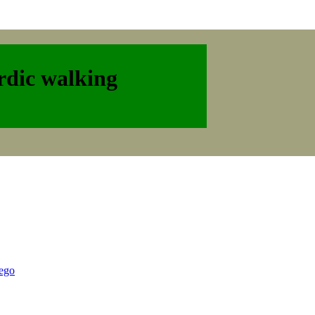
rdic walking
iego