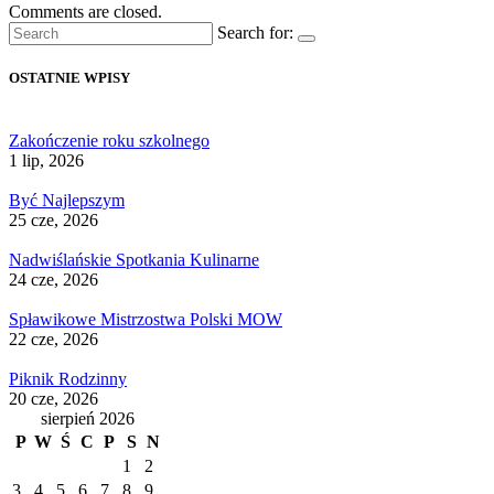
Comments are closed.
Search for:
OSTATNIE WPISY
Zakończenie roku szkolnego
1 lip, 2026
Być Najlepszym
25 cze, 2026
Nadwiślańskie Spotkania Kulinarne
24 cze, 2026
Spławikowe Mistrzostwa Polski MOW
22 cze, 2026
Piknik Rodzinny
20 cze, 2026
sierpień 2026
P
W
Ś
C
P
S
N
1
2
3
4
5
6
7
8
9