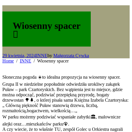
Wiosenny spacer
29 kwietnia, 2024
INNE
by
Małgorzata Cywka
Home
INNE
Wiosenny spacer
Słoneczna pogoda ☀️to idealna propozycja na wiosenny spacer.
Grupa II w niedzielne popołudnie odwiedziła urokliwy zakątek
Puław – park Czartoryskich. Bez wątpienia jest to miejsce, gdzie
można odpocząć, podziwiać przepiękną przyrodę, bogaty
drzewostan 🌳🌲, o której pisała sama Księżna Izabela Czartoryska:
„ Główną piękność Puław stanowią drzewa, liczbą,
rozmaitością,bogactwem, wielkością…„
W parku możemy podziwiać wspaniałe zabytki🏛️, malownicze
alejki oraz…mieszkańców parku🦚.
A czy wiecie, że to właśnie TU, zespół Golec u Orkiestra nagrali