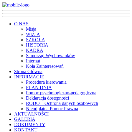
O NAS
Misja
WIZJA
SZKOŁA
HISTORIA
KADRA
Samorząd Wychowanków
Internat
Koła Zainteresowań
Strona Główna
INFORMACJE
Procedura kierowania
PLAN DNIA
Pomoc psychologiczno-pedagogiczna
Deklaracja dostępności
RODO – Ochrona danych osobowych
Nieodpłatna Pomoc Prawna
AKTUALNOŚCI
GALERIA
DOKUMENTY
KONTAKT