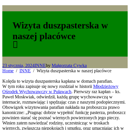
Wizyta duszpasterska w
naszej placówce
23 stycznia, 2024
INNE
by
Małgorzata Cywka
Home
INNE
Wizyta duszpasterska w naszej placówce
Kolęda to wizyta duszpasterska kapłana w domach parafian.
W tym roku zapisuje się nowy rozdział w historii
Młodzieżowy
Ośrodek Wychowawczy w Puławach
. Pierwszy raz kapłan – ks.
Paweł Moskwiak, odwiedził, każdą grupę wychowawczą w
internacie, rozmawiając i spędzając czas z naszymi podopiecznymi.
Obowiązek wizytowania parafian nakłada na proboszcza prawo
kanoniczne: „Pragnąc dobrze wypełnić funkcję pasterza, proboszcz
powinien starać się poznać wiernych powierzonych jego pieczy.
Winien zatem nawiedzać rodziny, uczestnicząc w troskach
wiernych, zwłaszcza niepokojach i smutku, oraz umacniając ich w