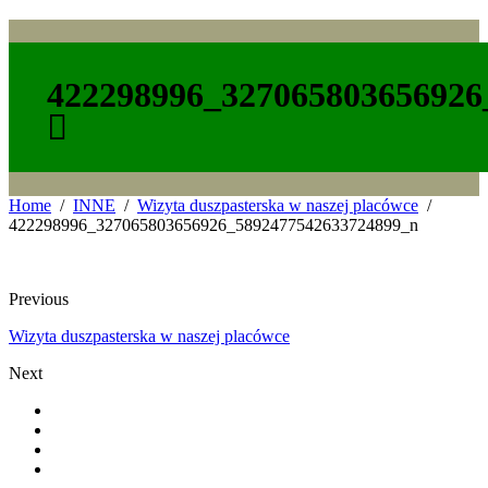
422298996_327065803656926
Home
INNE
Wizyta duszpasterska w naszej placówce
422298996_327065803656926_5892477542633724899_n
Previous
Wizyta duszpasterska w naszej placówce
Next