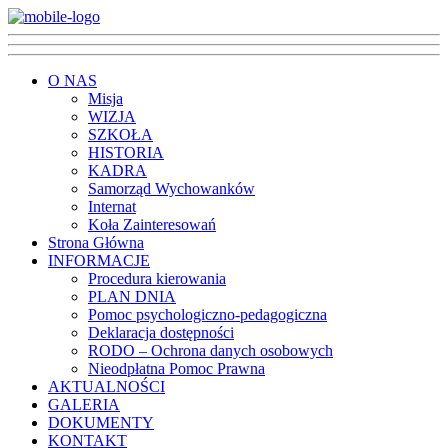
O NAS
Misja
WIZJA
SZKOŁA
HISTORIA
KADRA
Samorząd Wychowanków
Internat
Koła Zainteresowań
Strona Główna
INFORMACJE
Procedura kierowania
PLAN DNIA
Pomoc psychologiczno-pedagogiczna
Deklaracja dostępności
RODO – Ochrona danych osobowych
Nieodpłatna Pomoc Prawna
AKTUALNOŚCI
GALERIA
DOKUMENTY
KONTAKT