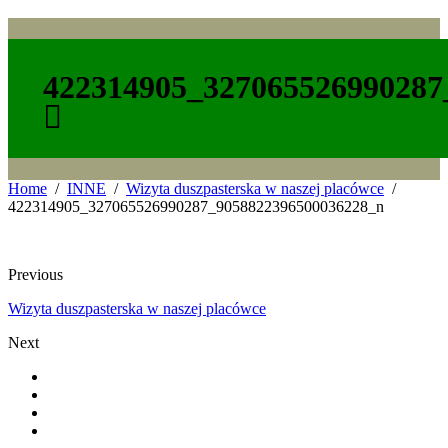
422314905_327065526990287
Home
INNE
Wizyta duszpasterska w naszej placówce
422314905_327065526990287_9058822396500036228_n
Previous
Wizyta duszpasterska w naszej placówce
Next