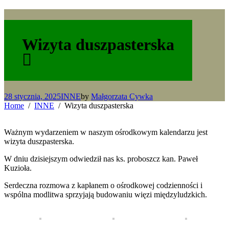
Wizyta duszpasterska
28 stycznia, 2025
INNE
by
Małgorzata Cywka
Home
INNE
Wizyta duszpasterska
Ważnym wydarzeniem w naszym ośrodkowym kalendarzu jest
wizyta duszpasterska.
W dniu dzisiejszym odwiedził nas ks. proboszcz kan. Paweł
Kuzioła.
Serdeczna rozmowa z kapłanem o ośrodkowej codzienności i
wspólna modlitwa sprzyjają budowaniu więzi międzyludzkich.