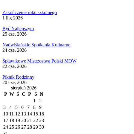
Zakończenie roku szkolnego
1 lip, 2026
Być Najlepszym
25 cze, 2026
Nadwiślańskie Spotkania Kulinarne
24 cze, 2026
Spławikowe Mistrzostwa Polski MOW
22 cze, 2026
Piknik Rodzinny
20 cze, 2026
sierpień 2026
P
W
Ś
C
P
S
N
1
2
3
4
5
6
7
8
9
10
11
12
13
14
15
16
17
18
19
20
21
22
23
24
25
26
27
28
29
30
31