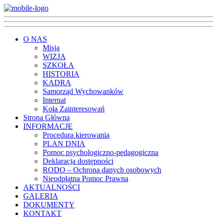
O NAS
Misja
WIZJA
SZKOŁA
HISTORIA
KADRA
Samorząd Wychowanków
Internat
Koła Zainteresowań
Strona Główna
INFORMACJE
Procedura kierowania
PLAN DNIA
Pomoc psychologiczno-pedagogiczna
Deklaracja dostępności
RODO – Ochrona danych osobowych
Nieodpłatna Pomoc Prawna
AKTUALNOŚCI
GALERIA
DOKUMENTY
KONTAKT