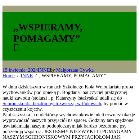
,,WSPIERAMY,
POMAGAMY”
15 kwietnia, 2024
INNE
by
Małgorzata Cywka
Home
INNE
,,WSPIERAMY, POMAGAMY”
W dniu dzisiejszym w ramach Szkolnego Koła Wolontariatu grupa
wychowanków pod opieką p. Bogdana- nauczyciel praktycznej
nauki zawodu (stolarz) i p. Katarzyny (stażystka) udali się do
Schronisko dla bezdomnych zwierząt w Puławach
, by pomóc w
czyszczeniu kojców.
Pani stażystka i co niektórzy wychowankowie mieli również okazję
wyprowadzić naszych przyjaciół na spacer. Godziny tam spędzone
uświadamiają naszym podopiecznym jak bardzo bezdomne psy
potrzebują wsparcia. JESTEŚMY NIEZWYKLI I POMAGAMY
NASZYM SCHRONISKOWYM PRZYJACIOŁOM JAK