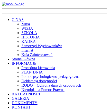
O NAS
Misja
WIZJA
SZKOŁA
HISTORIA
KADRA
Samorząd Wychowanków
Internat
Koła Zainteresowań
Strona Główna
INFORMACJE
Procedura kierowania
PLAN DNIA
Pomoc psychologiczno-pedagogiczna
Deklaracja dostępności
RODO – Ochrona danych osobowych
Nieodpłatna Pomoc Prawna
AKTUALNOŚCI
GALERIA
DOKUMENTY
KONTAKT