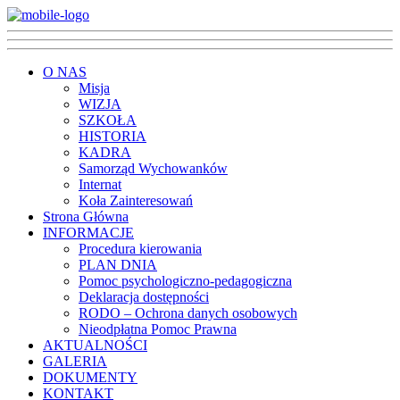
O NAS
Misja
WIZJA
SZKOŁA
HISTORIA
KADRA
Samorząd Wychowanków
Internat
Koła Zainteresowań
Strona Główna
INFORMACJE
Procedura kierowania
PLAN DNIA
Pomoc psychologiczno-pedagogiczna
Deklaracja dostępności
RODO – Ochrona danych osobowych
Nieodpłatna Pomoc Prawna
AKTUALNOŚCI
GALERIA
DOKUMENTY
KONTAKT