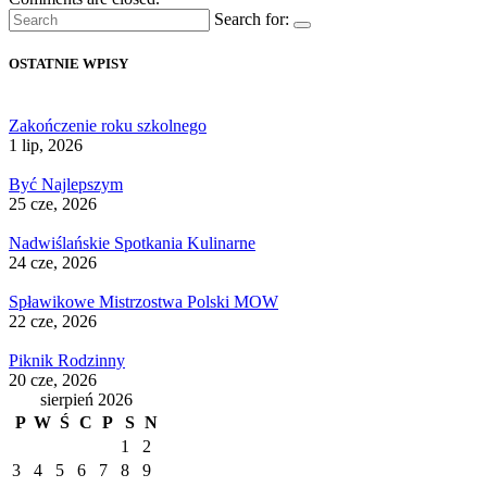
Search for:
OSTATNIE WPISY
Zakończenie roku szkolnego
1 lip, 2026
Być Najlepszym
25 cze, 2026
Nadwiślańskie Spotkania Kulinarne
24 cze, 2026
Spławikowe Mistrzostwa Polski MOW
22 cze, 2026
Piknik Rodzinny
20 cze, 2026
sierpień 2026
P
W
Ś
C
P
S
N
1
2
3
4
5
6
7
8
9