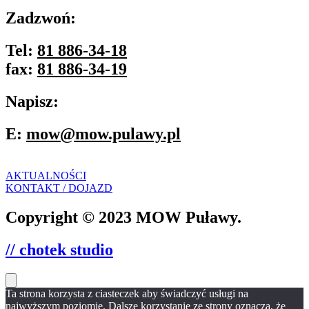
Zadzwoń:
Tel:
81 886-34-18
fax:
81 886-34-19
Napisz:
E:
mow@mow.pulawy.pl
AKTUALNOŚCI
KONTAKT / DOJAZD
Copyright © 2023 MOW Puławy.
// chotek studio
Ta strona korzysta z ciasteczek aby świadczyć usługi na
najwyższym poziomie. Dalsze korzystanie ze strony oznacza, że