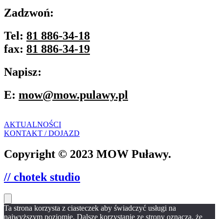
Zadzwoń:
Tel:
81 886-34-18
fax:
81 886-34-19
Napisz:
E:
mow@mow.pulawy.pl
AKTUALNOŚCI
KONTAKT / DOJAZD
Copyright © 2023 MOW Puławy.
// chotek studio
Ta strona korzysta z ciasteczek aby świadczyć usługi na
najwyższym poziomie. Dalsze korzystanie ze strony oznacza, że