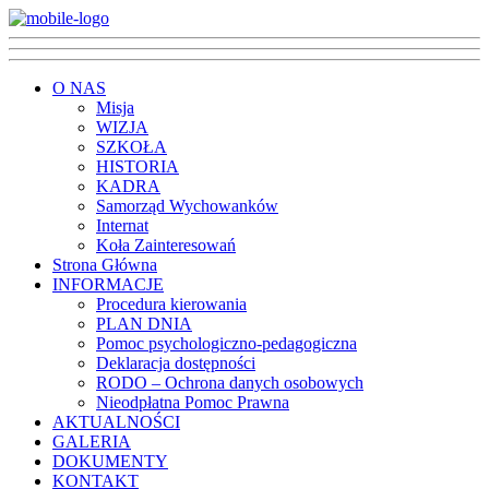
O NAS
Misja
WIZJA
SZKOŁA
HISTORIA
KADRA
Samorząd Wychowanków
Internat
Koła Zainteresowań
Strona Główna
INFORMACJE
Procedura kierowania
PLAN DNIA
Pomoc psychologiczno-pedagogiczna
Deklaracja dostępności
RODO – Ochrona danych osobowych
Nieodpłatna Pomoc Prawna
AKTUALNOŚCI
GALERIA
DOKUMENTY
KONTAKT