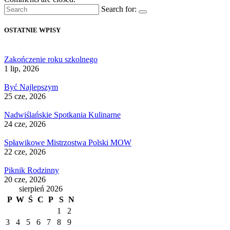
Search for:
OSTATNIE WPISY
Zakończenie roku szkolnego
1 lip, 2026
Być Najlepszym
25 cze, 2026
Nadwiślańskie Spotkania Kulinarne
24 cze, 2026
Spławikowe Mistrzostwa Polski MOW
22 cze, 2026
Piknik Rodzinny
20 cze, 2026
sierpień 2026
P
W
Ś
C
P
S
N
1
2
3
4
5
6
7
8
9