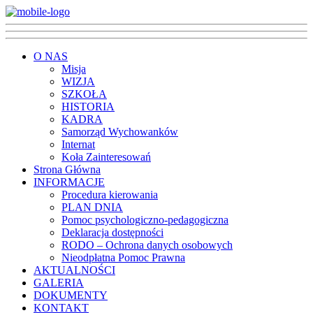
O NAS
Misja
WIZJA
SZKOŁA
HISTORIA
KADRA
Samorząd Wychowanków
Internat
Koła Zainteresowań
Strona Główna
INFORMACJE
Procedura kierowania
PLAN DNIA
Pomoc psychologiczno-pedagogiczna
Deklaracja dostępności
RODO – Ochrona danych osobowych
Nieodpłatna Pomoc Prawna
AKTUALNOŚCI
GALERIA
DOKUMENTY
KONTAKT