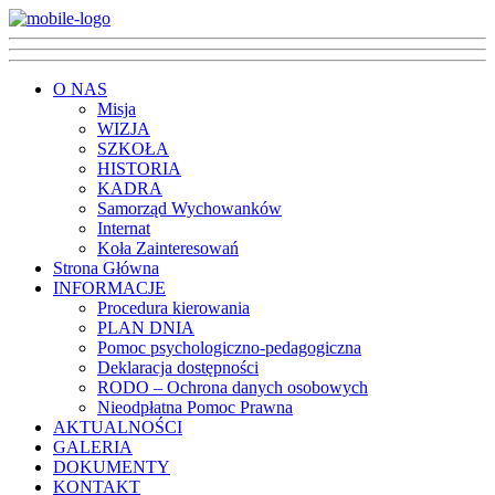
O NAS
Misja
WIZJA
SZKOŁA
HISTORIA
KADRA
Samorząd Wychowanków
Internat
Koła Zainteresowań
Strona Główna
INFORMACJE
Procedura kierowania
PLAN DNIA
Pomoc psychologiczno-pedagogiczna
Deklaracja dostępności
RODO – Ochrona danych osobowych
Nieodpłatna Pomoc Prawna
AKTUALNOŚCI
GALERIA
DOKUMENTY
KONTAKT