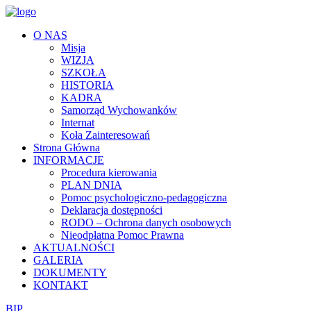
O NAS
Misja
WIZJA
SZKOŁA
HISTORIA
KADRA
Samorząd Wychowanków
Internat
Koła Zainteresowań
Strona Główna
INFORMACJE
Procedura kierowania
PLAN DNIA
Pomoc psychologiczno-pedagogiczna
Deklaracja dostępności
RODO – Ochrona danych osobowych
Nieodpłatna Pomoc Prawna
AKTUALNOŚCI
GALERIA
DOKUMENTY
KONTAKT
BIP