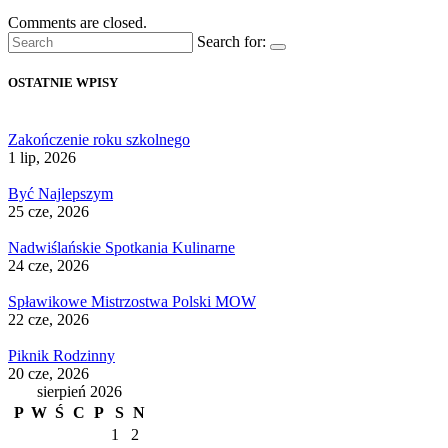
Comments are closed.
Search for:
OSTATNIE WPISY
Zakończenie roku szkolnego
1 lip, 2026
Być Najlepszym
25 cze, 2026
Nadwiślańskie Spotkania Kulinarne
24 cze, 2026
Spławikowe Mistrzostwa Polski MOW
22 cze, 2026
Piknik Rodzinny
20 cze, 2026
sierpień 2026
P
W
Ś
C
P
S
N
1
2