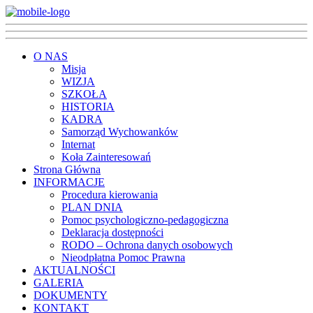
O NAS
Misja
WIZJA
SZKOŁA
HISTORIA
KADRA
Samorząd Wychowanków
Internat
Koła Zainteresowań
Strona Główna
INFORMACJE
Procedura kierowania
PLAN DNIA
Pomoc psychologiczno-pedagogiczna
Deklaracja dostępności
RODO – Ochrona danych osobowych
Nieodpłatna Pomoc Prawna
AKTUALNOŚCI
GALERIA
DOKUMENTY
KONTAKT