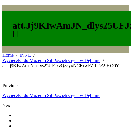
att.Jj9KIwAmJN_dlys25U
Home
INNE
Wycieczka do Muzeum Sił Powietrznych w Dęblinie
att.Jj9KIwAmJN_dlys25UFJzvQ8syxNCRrwFZd_5A9HO6Y
Previous
Wycieczka do Muzeum Sił Powietrznych w Dęblinie
Next