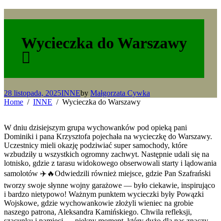
Wycieczka do Warszawy
28 listopada, 2025
INNE
by
Małgorzata Cywka
Home
INNE
Wycieczka do Warszawy
W dniu dzisiejszym grupa wychowanków pod opieką pani
Dominiki i pana Krzysztofa pojechała na wycieczkę do Warszawy.
Uczestnicy mieli okazję podziwiać super samochody, które
wzbudziły u wszystkich ogromny zachwyt. Następnie udali się na
lotnisko, gdzie z tarasu widokowego obserwowali starty i lądowania
samolotów ✈️🔥Odwiedzili również miejsce, gdzie Pan Szafrański
tworzy swoje słynne wojny garażowe — było ciekawie, inspirująco
i bardzo nietypowo! Ważnym punktem wycieczki były Powązki
Wojskowe, gdzie wychowankowie złożyli wieniec na grobie
naszego patrona, Aleksandra Kamińskiego. Chwila refleksji,
szacunku i pamięci — piękny moment, który dużo dla nas znaczy