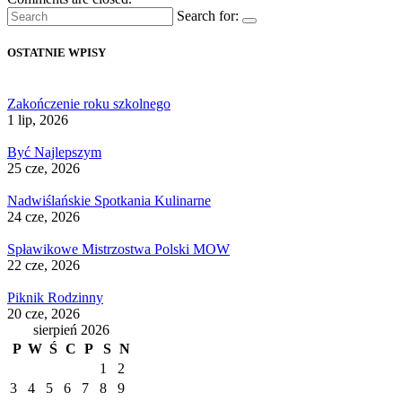
Search for:
OSTATNIE WPISY
Zakończenie roku szkolnego
1 lip, 2026
Być Najlepszym
25 cze, 2026
Nadwiślańskie Spotkania Kulinarne
24 cze, 2026
Spławikowe Mistrzostwa Polski MOW
22 cze, 2026
Piknik Rodzinny
20 cze, 2026
sierpień 2026
P
W
Ś
C
P
S
N
1
2
3
4
5
6
7
8
9