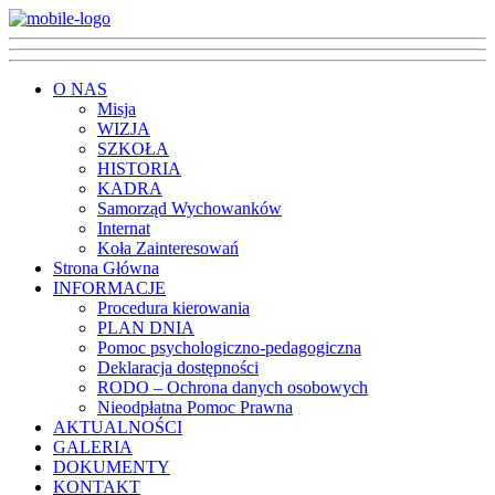
O NAS
Misja
WIZJA
SZKOŁA
HISTORIA
KADRA
Samorząd Wychowanków
Internat
Koła Zainteresowań
Strona Główna
INFORMACJE
Procedura kierowania
PLAN DNIA
Pomoc psychologiczno-pedagogiczna
Deklaracja dostępności
RODO – Ochrona danych osobowych
Nieodpłatna Pomoc Prawna
AKTUALNOŚCI
GALERIA
DOKUMENTY
KONTAKT