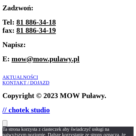
Zadzwoń:
Tel:
81 886-34-18
fax:
81 886-34-19
Napisz:
E:
mow@mow.pulawy.pl
AKTUALNOŚCI
KONTAKT / DOJAZD
Copyright © 2023 MOW Puławy.
// chotek studio
Ta strona korzysta z ciasteczek aby świadczyć usługi na
najwyższym poziomie. Dalsze korzystanie ze strony oznacza, że