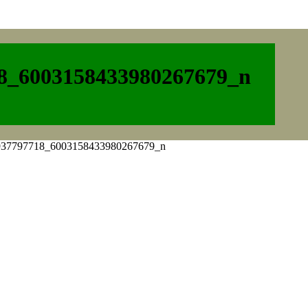
8_6003158433980267679_n
937797718_6003158433980267679_n