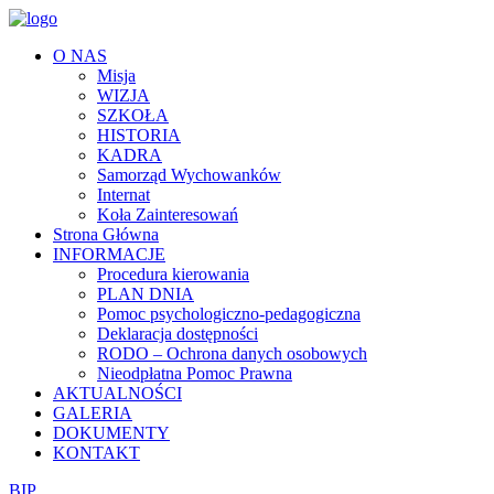
O NAS
Misja
WIZJA
SZKOŁA
HISTORIA
KADRA
Samorząd Wychowanków
Internat
Koła Zainteresowań
Strona Główna
INFORMACJE
Procedura kierowania
PLAN DNIA
Pomoc psychologiczno-pedagogiczna
Deklaracja dostępności
RODO – Ochrona danych osobowych
Nieodpłatna Pomoc Prawna
AKTUALNOŚCI
GALERIA
DOKUMENTY
KONTAKT
BIP