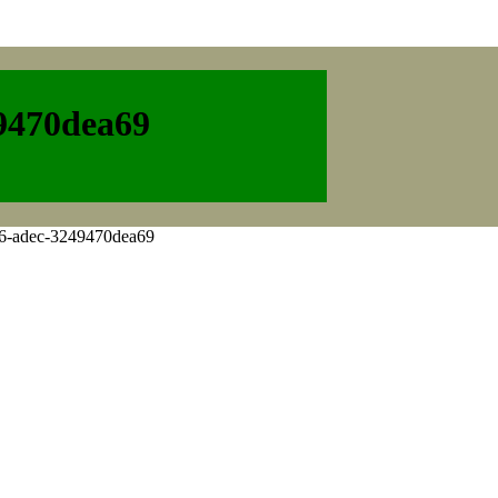
9470dea69
f6-adec-3249470dea69