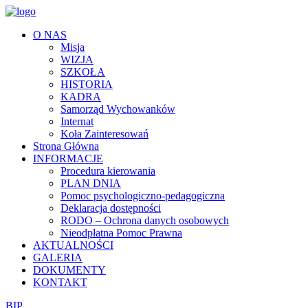
O NAS
Misja
WIZJA
SZKOŁA
HISTORIA
KADRA
Samorząd Wychowanków
Internat
Koła Zainteresowań
Strona Główna
INFORMACJE
Procedura kierowania
PLAN DNIA
Pomoc psychologiczno-pedagogiczna
Deklaracja dostępności
RODO – Ochrona danych osobowych
Nieodpłatna Pomoc Prawna
AKTUALNOŚCI
GALERIA
DOKUMENTY
KONTAKT
BIP