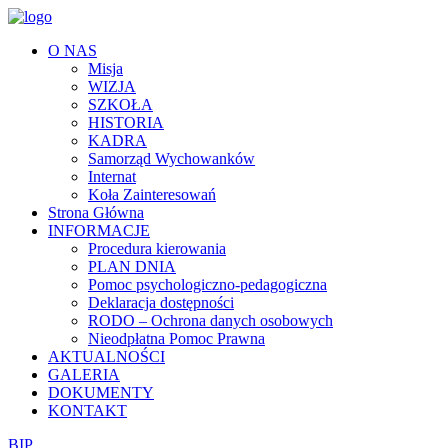
O NAS
Misja
WIZJA
SZKOŁA
HISTORIA
KADRA
Samorząd Wychowanków
Internat
Koła Zainteresowań
Strona Główna
INFORMACJE
Procedura kierowania
PLAN DNIA
Pomoc psychologiczno-pedagogiczna
Deklaracja dostępności
RODO – Ochrona danych osobowych
Nieodpłatna Pomoc Prawna
AKTUALNOŚCI
GALERIA
DOKUMENTY
KONTAKT
BIP