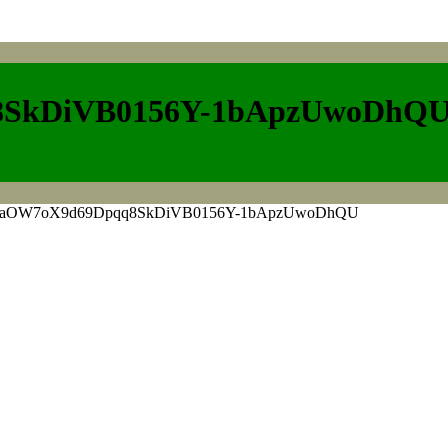
8SkDiVB0156Y-1bApzUwoDhQ
2DaOW7oX9d69Dpqq8SkDiVB0156Y-1bApzUwoDhQU