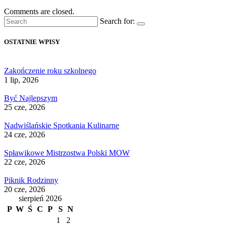
Comments are closed.
Search for:
OSTATNIE WPISY
Zakończenie roku szkolnego
1 lip, 2026
Być Najlepszym
25 cze, 2026
Nadwiślańskie Spotkania Kulinarne
24 cze, 2026
Spławikowe Mistrzostwa Polski MOW
22 cze, 2026
Piknik Rodzinny
20 cze, 2026
sierpień 2026
P
W
Ś
C
P
S
N
1
2