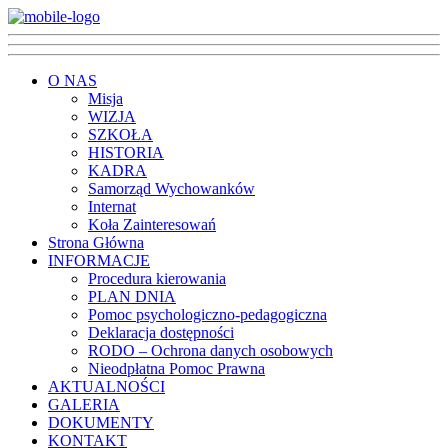
O NAS
Misja
WIZJA
SZKOŁA
HISTORIA
KADRA
Samorząd Wychowanków
Internat
Koła Zainteresowań
Strona Główna
INFORMACJE
Procedura kierowania
PLAN DNIA
Pomoc psychologiczno-pedagogiczna
Deklaracja dostępności
RODO – Ochrona danych osobowych
Nieodpłatna Pomoc Prawna
AKTUALNOŚCI
GALERIA
DOKUMENTY
KONTAKT