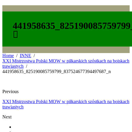
441958635_825190085759799
Home
INNE
XXI Mistrzostwa Polski MOW w piłkarskich szóstkach na boiskach
trawiastych
441958635_825190085759799_837524677394497687_n
Previous
XXI Mistrzostwa Polski MOW w piłkarskich szóstkach na boiskach
trawiastych
Next