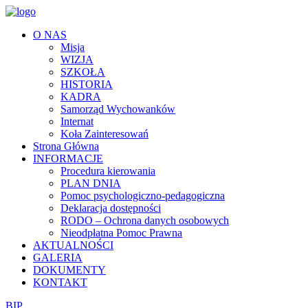
O NAS
Misja
WIZJA
SZKOŁA
HISTORIA
KADRA
Samorząd Wychowanków
Internat
Koła Zainteresowań
Strona Główna
INFORMACJE
Procedura kierowania
PLAN DNIA
Pomoc psychologiczno-pedagogiczna
Deklaracja dostępności
RODO – Ochrona danych osobowych
Nieodpłatna Pomoc Prawna
AKTUALNOŚCI
GALERIA
DOKUMENTY
KONTAKT
BIP