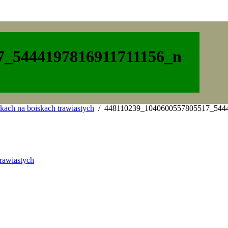
7_5444197816911711156_n
kach na boiskach trawiastych
448110239_1040600557805517_544
rawiastych