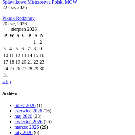
Spławikowe Mistrzostwa Polski MOW
22 cze, 2026
Piknik Rodzinny
20 cze, 2026
sierpień 2026
P
W
Ś
C
P
S
N
1
2
3
4
5
6
7
8
9
10
11
12
13
14
15
16
17
18
19
20
21
22
23
24
25
26
27
28
29
30
31
« lip
Archiwa
lipiec 2026
(1)
czerwiec 2026
(16)
maj 2026
(23)
kwiecień 2026
(25)
marzec 2026
(29)
luty 2026
(6)