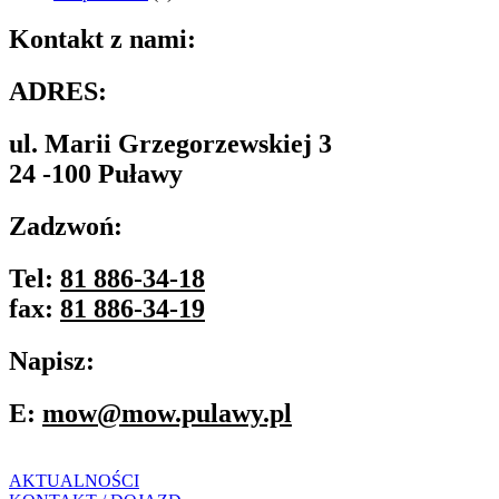
Kontakt z nami:
ADRES:
ul. Marii Grzegorzewskiej 3
24 -100 Puławy
Zadzwoń:
Tel:
81 886-34-18
fax:
81 886-34-19
Napisz:
E:
mow@mow.pulawy.pl
AKTUALNOŚCI