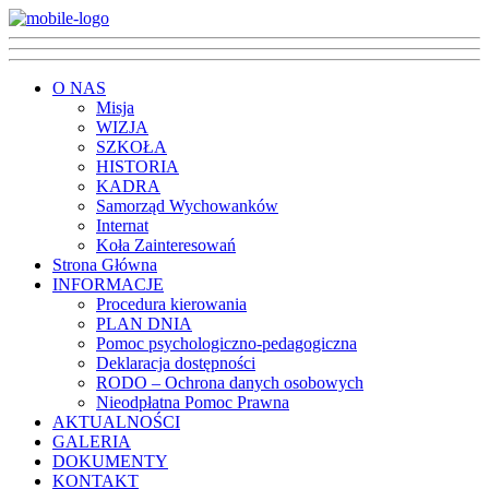
O NAS
Misja
WIZJA
SZKOŁA
HISTORIA
KADRA
Samorząd Wychowanków
Internat
Koła Zainteresowań
Strona Główna
INFORMACJE
Procedura kierowania
PLAN DNIA
Pomoc psychologiczno-pedagogiczna
Deklaracja dostępności
RODO – Ochrona danych osobowych
Nieodpłatna Pomoc Prawna
AKTUALNOŚCI
GALERIA
DOKUMENTY
KONTAKT