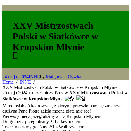
XXV Mistrzostwach
Polski w Siatkówce w
Krupskim Młynie
24 maja, 2024
INNE
by
Małgorzata Cywka
Home
INNE
XXV Mistrzostwach Polski w Siatkówce w Krupskim Młynie
25 maja 2024 r. uczestniczyliśmy w
XXV Mistrzostwach Polski w
Siatkówce w Krupskim Młynie
Mimo osłabień kadrowych, z którymi przyszło nam się zmierzyć,
drużyna Pana Piotra zajęła mocne piąte miejsce!
Pierwszy mecz przegraliśmy 2:1 z Krupskim Młynem
Drugi mecz przegraliśmy 2:0 z Jaworznem
Trzeci mecz wygraliśmy 2:1 z Wałbrzychem