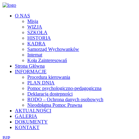
O NAS
Misja
WIZJA
SZKOŁA
HISTORIA
KADRA
Samorząd Wychowanków
Internat
Koła Zainteresowań
Strona Główna
INFORMACJE
Procedura kierowania
PLAN DNIA
Pomoc psychologiczno-pedagogiczna
Deklaracja dostępności
RODO – Ochrona danych osobowych
Nieodpłatna Pomoc Prawna
AKTUALNOŚCI
GALERIA
DOKUMENTY
KONTAKT
BIP