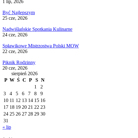
1 lip, 2026
Być Najlepszym
25 cze, 2026
Nadwiślańskie Spotkania Kulinarne
24 cze, 2026
Spławikowe Mistrzostwa Polski MOW
22 cze, 2026
Piknik Rodzinny
20 cze, 2026
sierpień 2026
P
W
Ś
C
P
S
N
1
2
3
4
5
6
7
8
9
10
11
12
13
14
15
16
17
18
19
20
21
22
23
24
25
26
27
28
29
30
31
« lip