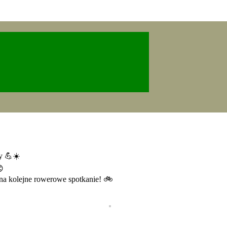
sy 💪☀️
😊
na kolejne rowerowe spotkanie! 🚲