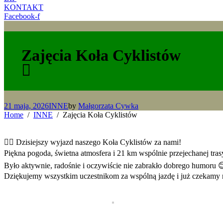
KONTAKT
Facebook-f
Zajęcia Koła Cyklistów
21 maja, 2026
INNE
by
Małgorzata Cywka
Home
INNE
Zajęcia Koła Cyklistów
🚴‍♀️ Dzisiejszy wyjazd naszego Koła Cyklistów za nami!
Piękna pogoda, świetna atmosfera i 21 km wspólnie przejechanej tra
Było aktywnie, radośnie i oczywiście nie zabrakło dobrego humoru 
Dziękujemy wszystkim uczestnikom za wspólną jazdę i już czekamy 