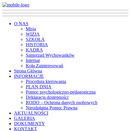
O NAS
Misja
WIZJA
SZKOŁA
HISTORIA
KADRA
Samorząd Wychowanków
Internat
Koła Zainteresowań
Strona Główna
INFORMACJE
Procedura kierowania
PLAN DNIA
Pomoc psychologiczno-pedagogiczna
Deklaracja dostępności
RODO – Ochrona danych osobowych
Nieodpłatna Pomoc Prawna
AKTUALNOŚCI
GALERIA
DOKUMENTY
KONTAKT