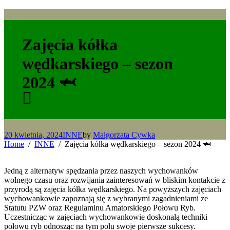
Zajęcia kółka
wędkarskiego – sezon
2024 🦈
20 kwietnia, 2024
INNE
by
Małgorzata Cywka
Home
INNE
Zajęcia kółka wędkarskiego – sezon 2024 🦈
Jedną z alternatyw spędzania przez naszych wychowanków
wolnego czasu oraz rozwijania zainteresowań w bliskim kontakcie z
przyrodą są zajęcia kółka wędkarskiego. Na powyższych zajęciach
wychowankowie zapoznają się z wybranymi zagadnieniami ze
Statutu PZW oraz Regulaminu Amatorskiego Połowu Ryb.
Uczestnicząc w zajęciach wychowankowie doskonalą techniki
połowu ryb odnosząc na tym polu swoje pierwsze sukcesy.