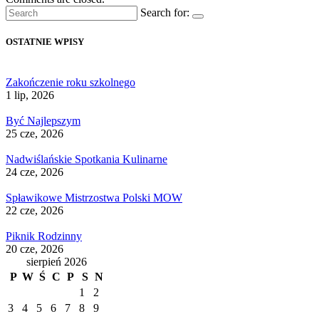
Search for:
OSTATNIE WPISY
Zakończenie roku szkolnego
1 lip, 2026
Być Najlepszym
25 cze, 2026
Nadwiślańskie Spotkania Kulinarne
24 cze, 2026
Spławikowe Mistrzostwa Polski MOW
22 cze, 2026
Piknik Rodzinny
20 cze, 2026
sierpień 2026
P
W
Ś
C
P
S
N
1
2
3
4
5
6
7
8
9