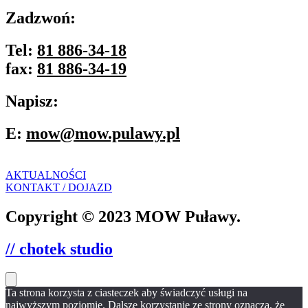
Zadzwoń:
Tel:
81 886-34-18
fax:
81 886-34-19
Napisz:
E:
mow@mow.pulawy.pl
AKTUALNOŚCI
KONTAKT / DOJAZD
Copyright © 2023 MOW Puławy.
// chotek studio
Ta strona korzysta z ciasteczek aby świadczyć usługi na
najwyższym poziomie. Dalsze korzystanie ze strony oznacza, że