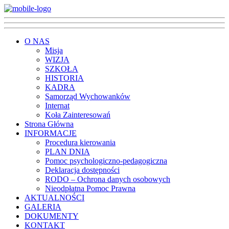
O NAS
Misja
WIZJA
SZKOŁA
HISTORIA
KADRA
Samorząd Wychowanków
Internat
Koła Zainteresowań
Strona Główna
INFORMACJE
Procedura kierowania
PLAN DNIA
Pomoc psychologiczno-pedagogiczna
Deklaracja dostępności
RODO – Ochrona danych osobowych
Nieodpłatna Pomoc Prawna
AKTUALNOŚCI
GALERIA
DOKUMENTY
KONTAKT