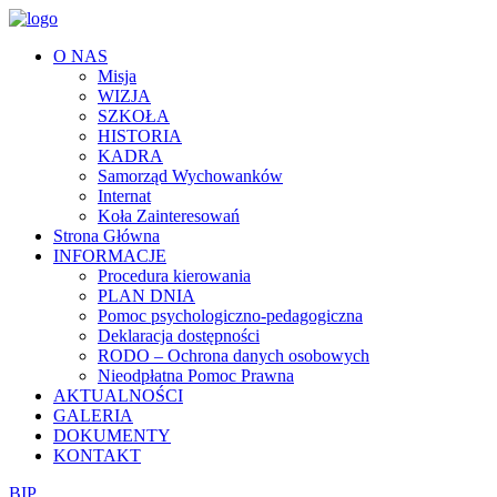
O NAS
Misja
WIZJA
SZKOŁA
HISTORIA
KADRA
Samorząd Wychowanków
Internat
Koła Zainteresowań
Strona Główna
INFORMACJE
Procedura kierowania
PLAN DNIA
Pomoc psychologiczno-pedagogiczna
Deklaracja dostępności
RODO – Ochrona danych osobowych
Nieodpłatna Pomoc Prawna
AKTUALNOŚCI
GALERIA
DOKUMENTY
KONTAKT
BIP