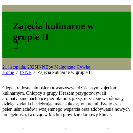
Zajęcia kulinarne w
grupie II
21 listopada, 2025
INNE
by
Małgorzata Cywka
Home
INNE
Zajęcia kulinarne w grupie II
Ciepła, radosna atmosfera towarzyszyła dzisiejszym zajęciom
kulinarnym. Chłopcy z grupy II razem przygotowywali
aromatycznie pachnące pierniki oraz pizzę, ucząc się współpracy,
dzieląc zadania i celebrując małe sukcesy w kuchni. Był to czas
pełen uśmiechów i wzajemnego wsparcia oraz zdobywania nowych
umiejętności, tworząc w kuchni prawdzie domowy klimat.