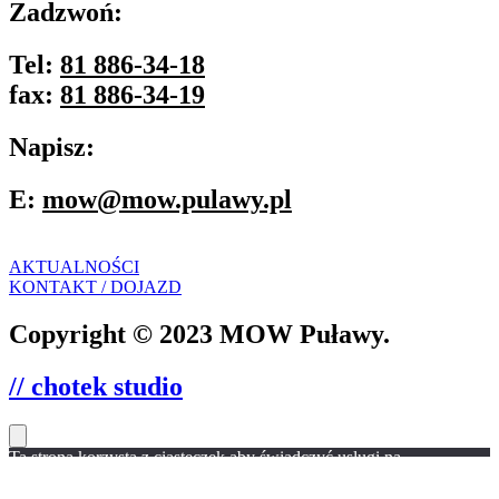
Zadzwoń:
Tel:
81 886-34-18
fax:
81 886-34-19
Napisz:
E:
mow@mow.pulawy.pl
AKTUALNOŚCI
KONTAKT / DOJAZD
Copyright © 2023 MOW Puławy.
// chotek studio
Ta strona korzysta z ciasteczek aby świadczyć usługi na
najwyższym poziomie. Dalsze korzystanie ze strony oznacza, że
zgadzasz się na ich użycie.
Zgoda