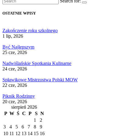
Search for:
OSTATNIE WPISY
Zakończenie roku szkolnego
1 lip, 2026
Być Najlepszym
25 cze, 2026
Nadwiślańskie Spotkania Kulinarne
24 cze, 2026
Spławikowe Mistrzostwa Polski MOW
22 cze, 2026
Piknik Rodzinny
20 cze, 2026
sierpień 2026
P
W
Ś
C
P
S
N
1
2
3
4
5
6
7
8
9
10
11
12
13
14
15
16