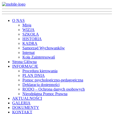
O NAS
Misja
WIZJA
SZKOŁA
HISTORIA
KADRA
Samorząd Wychowanków
Internat
Koła Zainteresowań
Strona Główna
INFORMACJE
Procedura kierowania
PLAN DNIA
Pomoc psychologiczno-pedagogiczna
Deklaracja dostępności
RODO – Ochrona danych osobowych
Nieodpłatna Pomoc Prawna
AKTUALNOŚCI
GALERIA
DOKUMENTY
KONTAKT