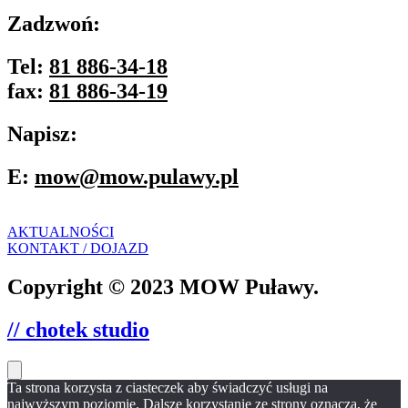
Zadzwoń:
Tel:
81 886-34-18
fax:
81 886-34-19
Napisz:
E:
mow@mow.pulawy.pl
AKTUALNOŚCI
KONTAKT / DOJAZD
Copyright © 2023 MOW Puławy.
// chotek studio
Ta strona korzysta z ciasteczek aby świadczyć usługi na
najwyższym poziomie. Dalsze korzystanie ze strony oznacza, że