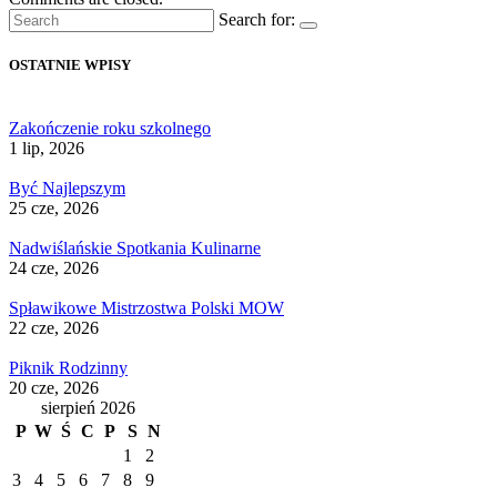
Search for:
OSTATNIE WPISY
Zakończenie roku szkolnego
1 lip, 2026
Być Najlepszym
25 cze, 2026
Nadwiślańskie Spotkania Kulinarne
24 cze, 2026
Spławikowe Mistrzostwa Polski MOW
22 cze, 2026
Piknik Rodzinny
20 cze, 2026
sierpień 2026
P
W
Ś
C
P
S
N
1
2
3
4
5
6
7
8
9