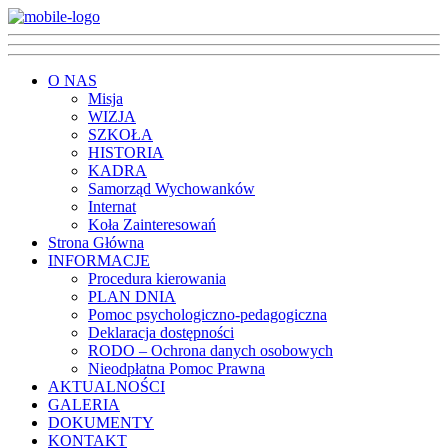
O NAS
Misja
WIZJA
SZKOŁA
HISTORIA
KADRA
Samorząd Wychowanków
Internat
Koła Zainteresowań
Strona Główna
INFORMACJE
Procedura kierowania
PLAN DNIA
Pomoc psychologiczno-pedagogiczna
Deklaracja dostępności
RODO – Ochrona danych osobowych
Nieodpłatna Pomoc Prawna
AKTUALNOŚCI
GALERIA
DOKUMENTY
KONTAKT