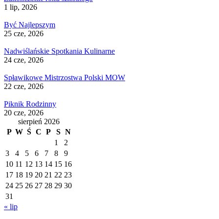
1 lip, 2026
Być Najlepszym
25 cze, 2026
Nadwiślańskie Spotkania Kulinarne
24 cze, 2026
Spławikowe Mistrzostwa Polski MOW
22 cze, 2026
Piknik Rodzinny
20 cze, 2026
sierpień 2026
P
W
Ś
C
P
S
N
1
2
3
4
5
6
7
8
9
10
11
12
13
14
15
16
17
18
19
20
21
22
23
24
25
26
27
28
29
30
31
« lip