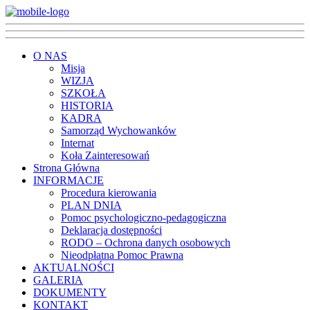
O NAS
Misja
WIZJA
SZKOŁA
HISTORIA
KADRA
Samorząd Wychowanków
Internat
Koła Zainteresowań
Strona Główna
INFORMACJE
Procedura kierowania
PLAN DNIA
Pomoc psychologiczno-pedagogiczna
Deklaracja dostępności
RODO – Ochrona danych osobowych
Nieodpłatna Pomoc Prawna
AKTUALNOŚCI
GALERIA
DOKUMENTY
KONTAKT