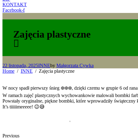
KONTAKT
Facebook-f
Zajęcia plastyczne
22 listopada, 2025
INNE
by
Małgorzata Cywka
Home
INNE
Zajęcia plastyczne
W nocy spadł pierwszy śnieg ❄️❄️❄️, dzięki czemu w grupie 6 od ran
W ramach zajęć plastycznych wychowankowie malowali bombki farbami
Powstały oryginalne, piękne bombki, które wprowadziły świąteczny
It’s tiiiiimeeeee! 😉😅
Previous