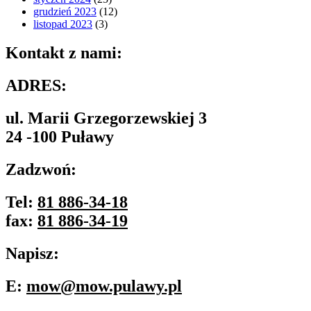
grudzień 2023
(12)
listopad 2023
(3)
Kontakt z nami:
ADRES:
ul. Marii Grzegorzewskiej 3
24 -100 Puławy
Zadzwoń:
Tel:
81 886-34-18
fax:
81 886-34-19
Napisz:
E:
mow@mow.pulawy.pl