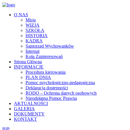
O NAS
Misja
WIZJA
SZKOŁA
HISTORIA
KADRA
Samorząd Wychowanków
Internat
Koła Zainteresowań
Strona Główna
INFORMACJE
Procedura kierowania
PLAN DNIA
Pomoc psychologiczno-pedagogiczna
Deklaracja dostępności
RODO – Ochrona danych osobowych
Nieodpłatna Pomoc Prawna
AKTUALNOŚCI
GALERIA
DOKUMENTY
KONTAKT
BIP