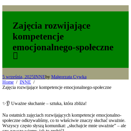
Zajęcia rozwijające
kompetencje
emocjonalnego-społeczne
5 września, 2025
INNE
by
Małgorzata Cywka
Home
INNE
Zajęcia rozwijające kompetencje emocjonalnego-społeczne
✨👂 Uważne słuchanie – sztuka, która zbliża!
Na ostatnich zajęciach rozwijających kompetencje emocjonalno-
społeczne odkrywaliśmy, co to właściwie znaczy słuchać uważnie.
Wszyscy często słyszą komunikat: „słuchajcie mnie uważnie” – ale
czy zawsze wiemy, jak to zrobić?