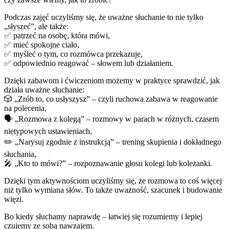
Podczas zajęć uczyliśmy się, że uważne słuchanie to nie tylko
„słyszeć”, ale także:
✅ patrzeć na osobę, która mówi,
✅ mieć spokojne ciało,
✅ myśleć o tym, co rozmówca przekazuje,
✅ odpowiednio reagować – słowem lub działaniem.
Dzięki zabawom i ćwiczeniom możemy w praktyce sprawdzić, jak
działa uważne słuchanie:
🎲 „Zrób to, co usłyszysz” – czyli ruchowa zabawa w reagowanie
na polecenia,
🗣️ „Rozmowa z kolegą” – rozmowy w parach w różnych, czasem
nietypowych ustawieniach,
✏️ „Narysuj zgodnie z instrukcją” – trening skupienia i dokładnego
słuchania,
🎤 „Kto to mówi?” – rozpoznawanie głosu kolegi lub koleżanki.
Dzięki tym aktywnościom uczyliśmy się, że rozmowa to coś więcej
niż tylko wymiana słów. To także uważność, szacunek i budowanie
więzi.
Bo kiedy słuchamy naprawdę – łatwiej się rozumiemy i lepiej
czujemy ze sobą nawzajem.