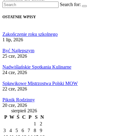
Search for:
OSTATNIE WPISY
Zakończenie roku szkolnego
1 lip, 2026
Być Najlepszym
25 cze, 2026
Nadwiślańskie Spotkania Kulinarne
24 cze, 2026
Spławikowe Mistrzostwa Polski MOW
22 cze, 2026
Piknik Rodzinny
20 cze, 2026
sierpień 2026
P
W
Ś
C
P
S
N
1
2
3
4
5
6
7
8
9