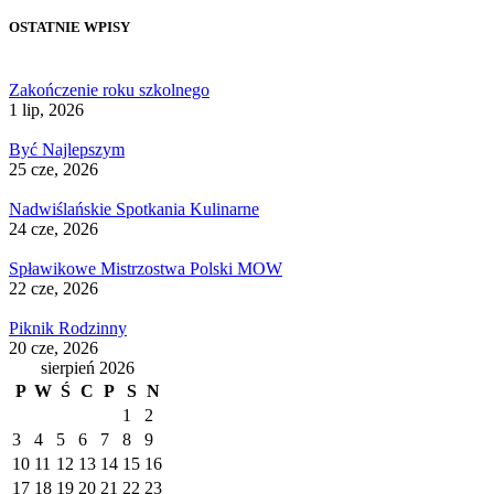
OSTATNIE WPISY
Zakończenie roku szkolnego
1 lip, 2026
Być Najlepszym
25 cze, 2026
Nadwiślańskie Spotkania Kulinarne
24 cze, 2026
Spławikowe Mistrzostwa Polski MOW
22 cze, 2026
Piknik Rodzinny
20 cze, 2026
sierpień 2026
P
W
Ś
C
P
S
N
1
2
3
4
5
6
7
8
9
10
11
12
13
14
15
16
17
18
19
20
21
22
23