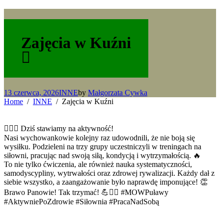
Zajęcia w Kuźni
13 czerwca, 2026
INNE
by
Małgorzata Cywka
Home
INNE
Zajęcia w Kuźni
🏋️‍♂️💪 Dziś stawiamy na aktywność!
Nasi wychowankowie kolejny raz udowodnili, że nie boją się
wysiłku. Podzieleni na trzy grupy uczestniczyli w treningach na
siłowni, pracując nad swoją siłą, kondycją i wytrzymałością. 🔥
To nie tylko ćwiczenia, ale również nauka systematyczności,
samodyscypliny, wytrwałości oraz zdrowej rywalizacji. Każdy dał z
siebie wszystko, a zaangażowanie było naprawdę imponujące! 👏
Brawo Panowie! Tak trzymać! 💪🏋️‍♂️ #MOWPuławy
#AktywniePoZdrowie #Siłownia #PracaNadSobą