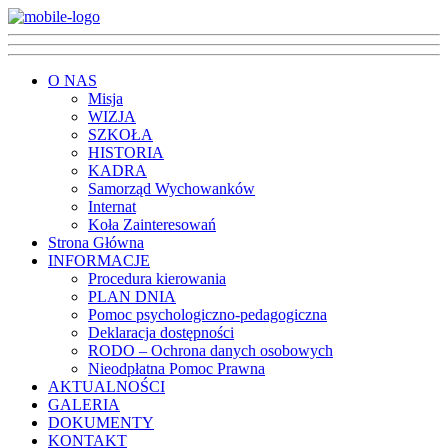
O NAS
Misja
WIZJA
SZKOŁA
HISTORIA
KADRA
Samorząd Wychowanków
Internat
Koła Zainteresowań
Strona Główna
INFORMACJE
Procedura kierowania
PLAN DNIA
Pomoc psychologiczno-pedagogiczna
Deklaracja dostępności
RODO – Ochrona danych osobowych
Nieodpłatna Pomoc Prawna
AKTUALNOŚCI
GALERIA
DOKUMENTY
KONTAKT