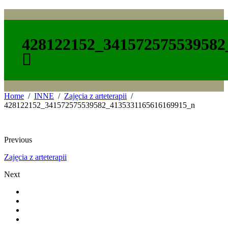
428122152_341572575539582
Home
INNE
Zajęcia z arteterapii
428122152_341572575539582_4135331165616169915_n
Previous
Zajęcia z arteterapii
Next