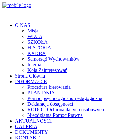
O NAS
Misja
WIZJA
SZKOŁA
HISTORIA
KADRA
Samorząd Wychowanków
Internat
Koła Zainteresowań
Strona Główna
INFORMACJE
Procedura kierowania
PLAN DNIA
Pomoc psychologiczno-pedagogiczna
Deklaracja dostępności
RODO – Ochrona danych osobowych
Nieodpłatna Pomoc Prawna
AKTUALNOŚCI
GALERIA
DOKUMENTY
KONTAKT