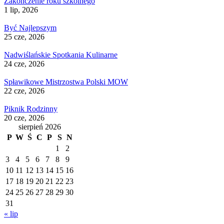
Zakończenie roku szkolnego
1 lip, 2026
Być Najlepszym
25 cze, 2026
Nadwiślańskie Spotkania Kulinarne
24 cze, 2026
Spławikowe Mistrzostwa Polski MOW
22 cze, 2026
Piknik Rodzinny
20 cze, 2026
sierpień 2026
P
W
Ś
C
P
S
N
1
2
3
4
5
6
7
8
9
10
11
12
13
14
15
16
17
18
19
20
21
22
23
24
25
26
27
28
29
30
31
« lip