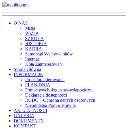
O NAS
Misja
WIZJA
SZKOŁA
HISTORIA
KADRA
Samorząd Wychowanków
Internat
Koła Zainteresowań
Strona Główna
INFORMACJE
Procedura kierowania
PLAN DNIA
Pomoc psychologiczno-pedagogiczna
Deklaracja dostępności
RODO – Ochrona danych osobowych
Nieodpłatna Pomoc Prawna
AKTUALNOŚCI
GALERIA
DOKUMENTY
KONTAKT