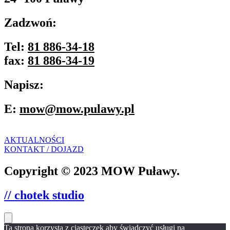
Zadzwoń:
Tel:
81 886-34-18
fax:
81 886-34-19
Napisz:
E:
mow@mow.pulawy.pl
AKTUALNOŚCI
KONTAKT / DOJAZD
Copyright © 2023 MOW Puławy.
// chotek studio
Ta strona korzysta z ciasteczek aby świadczyć usługi na