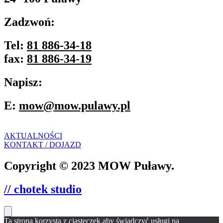
Zadzwoń:
Tel:
81 886-34-18
fax:
81 886-34-19
Napisz:
E:
mow@mow.pulawy.pl
AKTUALNOŚCI
KONTAKT / DOJAZD
Copyright © 2023 MOW Puławy.
// chotek studio
Ta strona korzysta z ciasteczek aby świadczyć usługi na