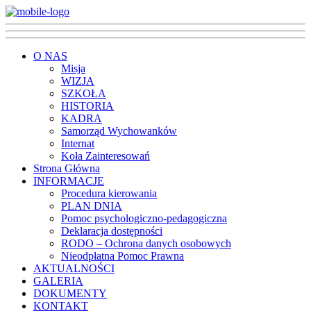
O NAS
Misja
WIZJA
SZKOŁA
HISTORIA
KADRA
Samorząd Wychowanków
Internat
Koła Zainteresowań
Strona Główna
INFORMACJE
Procedura kierowania
PLAN DNIA
Pomoc psychologiczno-pedagogiczna
Deklaracja dostępności
RODO – Ochrona danych osobowych
Nieodpłatna Pomoc Prawna
AKTUALNOŚCI
GALERIA
DOKUMENTY
KONTAKT