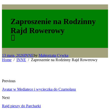
Zaproszenie na Rodzinny
Rajd Rowerowy
13 maja, 2026
INNE
by
Małgorzata Cywka
Home
INNE
Zaproszenie na Rodzinny Rajd Rowerowy
Previous
Avatar w Mediatece i wycieczka do Czarnolasu
Next
Rajd pieszy do Parcharki