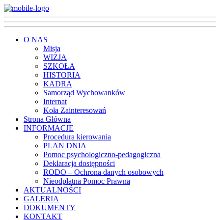
O NAS
Misja
WIZJA
SZKOŁA
HISTORIA
KADRA
Samorząd Wychowanków
Internat
Koła Zainteresowań
Strona Główna
INFORMACJE
Procedura kierowania
PLAN DNIA
Pomoc psychologiczno-pedagogiczna
Deklaracja dostępności
RODO – Ochrona danych osobowych
Nieodpłatna Pomoc Prawna
AKTUALNOŚCI
GALERIA
DOKUMENTY
KONTAKT